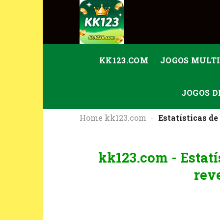
Skip
to
content
KK123.COM
JOGOS MULT
JOGOS D
Home kk123.com
-
Estatísticas d
kk123.com - Estatí
rev