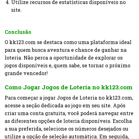
Utilize recursos de estatísticas disponíveis no
site.
Conclusão
O kk123.com se destaca como uma plataforma ideal
para quem busca aventura e chance de ganhar na
loteria. Não perca a oportunidade de explorar os
jogos disponíveis e, quem sabe, se tornar o próximo
grande vencedor!
Como Jogar Jogos de Loteria no kk123.com
Para começar a jogar Jogos de Loteria no kk123.com,
acesse a seção dedicada ao jogo em seu site. Após
criar uma conta gratuita, você poderá navegar entre
as diferentes opções de loteria disponíveis. Escolha
a sua preferida, selecione os números desejados ou
utilize a opção de seleção automática. Em seguida,