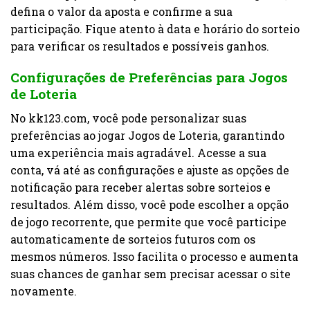
defina o valor da aposta e confirme a sua
participação. Fique atento à data e horário do sorteio
para verificar os resultados e possíveis ganhos.
Configurações de Preferências para Jogos
de Loteria
No kk123.com, você pode personalizar suas
preferências ao jogar Jogos de Loteria, garantindo
uma experiência mais agradável. Acesse a sua
conta, vá até as configurações e ajuste as opções de
notificação para receber alertas sobre sorteios e
resultados. Além disso, você pode escolher a opção
de jogo recorrente, que permite que você participe
automaticamente de sorteios futuros com os
mesmos números. Isso facilita o processo e aumenta
suas chances de ganhar sem precisar acessar o site
novamente.