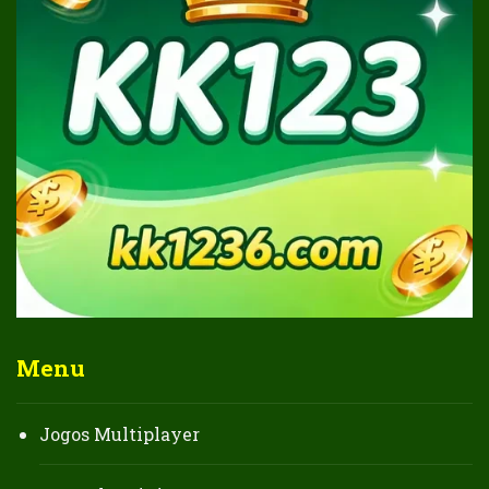
Menu
Jogos Multiplayer