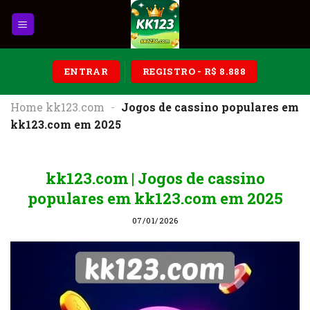
Skip
to
content
ENTRAR
REGISTRO - R$ 8.888
Home kk123.com
-
Jogos de cassino populares em
kk123.com em 2025
kk123.com | Jogos de cassino
populares em kk123.com em 2025
07/01/2026