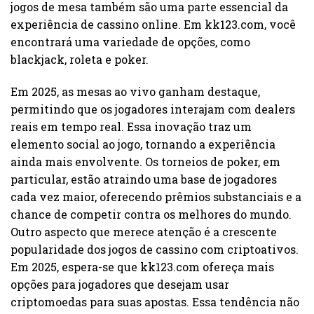
jogos de mesa também são uma parte essencial da
experiência de cassino online. Em kk123.com, você
encontrará uma variedade de opções, como
blackjack, roleta e poker.
Em 2025, as mesas ao vivo ganham destaque,
permitindo que os jogadores interajam com dealers
reais em tempo real. Essa inovação traz um
elemento social ao jogo, tornando a experiência
ainda mais envolvente. Os torneios de poker, em
particular, estão atraindo uma base de jogadores
cada vez maior, oferecendo prêmios substanciais e a
chance de competir contra os melhores do mundo.
Outro aspecto que merece atenção é a crescente
popularidade dos jogos de cassino com criptoativos.
Em 2025, espera-se que kk123.com ofereça mais
opções para jogadores que desejam usar
criptomoedas para suas apostas. Essa tendência não