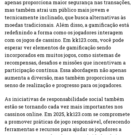
apenas proporciona maior segurança nas transações,
mas também atrai um público mais jovem e
tecnicamente inclinado, que busca alternativas às
moedas tradicionais. Além disso, a gamificação está
redefinindo a forma como os jogadores interagem
com os jogos de cassino. Em kk123.com, você pode
esperar ver elementos de gamificação sendo
incorporados em muitos jogos, como sistemas de
recompensas, desafios e missões que incentivam a
participação contínua. Essa abordagem não apenas
aumenta a diversão, mas também proporciona um
senso de realização e progresso para os jogadores.
As iniciativas de responsabilidade social também
estão se tornando cada vez mais importantes nos
cassinos online. Em 2025, kk123.com se compromete
a promover práticas de jogo responsável, oferecendo
ferramentas e recursos para ajudar os jogadores a