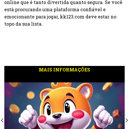
online que é tanto divertida quanto segura. Se você
está procurando uma plataforma confiável e
emocionante para jogar, kk123.com deve estar no
topo da sua lista.
MAIS INFORMAÇÕES