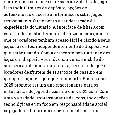
manterem o controle sobre suas atividades de jogo.
Isso inclui limites de depósito, opções de
autoexclusão e acesso a informações sobre jogos
responsáveis. Outro ponto a ser destacado é a
experiência do usuário. A interface de kk123.com
está sendo constantemente otimizada para garantir
que os jogadores tenham acesso fácil e rápido a seus
jogos favoritos, independentemente do dispositivo
que estão usando. Com a crescente popularidade dos
jogos em dispositivos móveis, a versão mobile do
site será ainda mais aprimorada, permitindo que os
jogadores desfrutem de seus jogos de cassino em
qualquer lugar e a qualquer momento. Em resumo,
2025 promete ser um ano emocionante para os
entusiastas de jogos de cassino em kk123.com. Com
uma variedade impressionante de jogos, inovações
tecnológicas e um foco em responsabilidade social,
os jogadores terão uma experiência de cassino