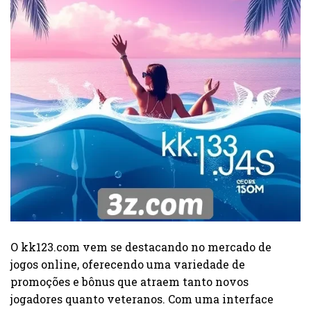
O kk123.com vem se destacando no mercado de
jogos online, oferecendo uma variedade de
promoções e bônus que atraem tanto novos
jogadores quanto veteranos. Com uma interface