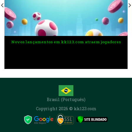
Novos lançamentos em kk123.com atraem jogadores
Brasil (Português)
Copyright 2026 © kk123.com