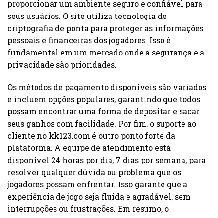
proporcionar um ambiente seguro e confiável para
seus usuários. O site utiliza tecnologia de
criptografia de ponta para proteger as informações
pessoais e financeiras dos jogadores. Isso é
fundamental em um mercado onde a segurança e a
privacidade são prioridades.
Os métodos de pagamento disponíveis são variados
e incluem opções populares, garantindo que todos
possam encontrar uma forma de depositar e sacar
seus ganhos com facilidade. Por fim, o suporte ao
cliente no kk123.com é outro ponto forte da
plataforma. A equipe de atendimento está
disponível 24 horas por dia, 7 dias por semana, para
resolver qualquer dúvida ou problema que os
jogadores possam enfrentar. Isso garante que a
experiência de jogo seja fluida e agradável, sem
interrupções ou frustrações. Em resumo, o