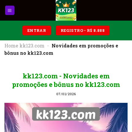
Skip
to
content
ENTRAR
REGISTRO - R$ 8.888
Home kk123.com
-
Novidades em promoções e
bônus no kk123.com
kk123.com - Novidades em
promoções e bônus no kk123.com
07/01/2026