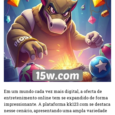
Em um mundo cada vez mais digital, a oferta de
entretenimento online tem se expandido de forma
impressionante. A plataforma kk123.com se destaca
nesse cenário, apresentando uma ampla variedade